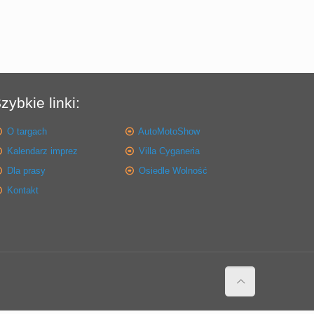
zybkie linki:
O targach
AutoMotoShow
Kalendarz imprez
Villa Cyganeria
Dla prasy
Osiedle Wolność
Kontakt