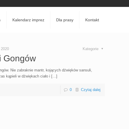
h
Kalendarz imprez
Dla prasy
Kontakt
 2020
Kategorie
 i Gongów
ngów. Nie zabraknie mantr, kojących dźwięków sansuli,
s kąpieli w dźwiękach ciało i […]
0
Czytaj dalej