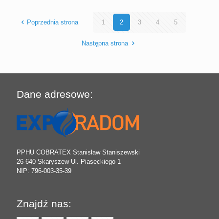
Poprzednia strona
1
2
3
4
5
Następna strona
Dane adresowe:
PPHU COBRATEX Stanisław Staniszewski
26-640 Skaryszew Ul. Piaseckiego 1
NIP: 796-003-35-39
Znajdź nas: